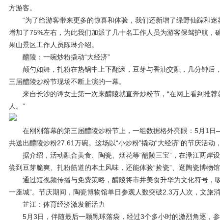
方游客。
“为了给游客带来更多的惊喜和体验，我们还新增了绿野仙踪和迷
增加了75%左右，为此我们加派了几十名工作人员为游客保驾护航，
果山景区工作人员陈琳介绍。
醴陵：一碗炒粉撬动“大经济”
颠勺如舞，扎粉在热锅中上下翻滚，豆芽与香油交融，几分钟后，
三届醴陵炒粉节现场不断上演的一幕。
来自长沙的谭女士第一次来醴陵就直奔炒粉节，“在网上看到推荐
人。”
在刚刚落幕的第三届醴陵炒粉节上，一组数据格外亮眼：5月1日—5
共送出醴陵炒粉27.61万碗。这场以“小炒粉”撬动“大经济”的节庆活
据介绍，活动融合美食、陶瓷、烟花等“醴陵三宝”，在渌江两岸设置
尝到豆芽脆爽、扎粉筋道的本土风味，还能体验“捡瓷”、逛陶瓷博物
通过短视频传播与免费策略，醴陵将市井美食升华为文化符号，吸
一座城”。节庆期间，陶瓷博物馆单日参观人数突破2.3万人次，文旅消
芷江：体育经济激发新活力
5月3日，伴随最后一颗黑球落袋，经过3个多小时的激烈角逐，参