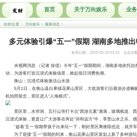
首页
关于万向娱乐
业务
你的位置：
万向娱乐
>
最新动态
>
多元体验引爆“五一”假期 湖南多地推
发布日期：2025-05-25 03:25 点击次
央视网消息 （记者 徐偲）今年“五一”假期期间，湖南多地依托自
动，为游客打造沉浸式体验场景，掀起假日消费热潮。
衡山：沉浸式体验激活山水游
5月1日，在衡山县白果镇花果山景区，大批游客们沿着游步道蜿
机拍照留念，景区进入“人海模式”。
景区里，水帘洞、五行山等打卡点“西游元素”满满，玻璃栈道、西
沉浸式体验，更是让广大游客在奔赴“诗和远方”中，享受山水之乐、
“趁着‘五一’假期带孩子出来玩一下，刚好景区离衡阳也近，就开车
为了迎接“五一”假期的到来，衡山花果山景区策划上新了多种游玩