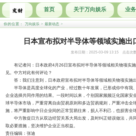
首页
关于万向娱乐
业务
你的位置：
万向娱乐
>
最新动态
>
日本宣布拟对半导体等领域实施出
发布日期：2025-03-09 13:15 点击次
有记者问：日本政府4月26日宣布拟对半导体等领域相关物项实施
见。中方对此有何评论？
答：我们注意到，日本政府宣布拟对半导体等领域相关物项实施出
半导体是高度全球化的产业，经过数十年发展，已形成你中有我、
企业选择共同作用的结果。一段时间以来，个别国家频频泛化国家安
球半导体市场，严重背离自由贸易原则和多边贸易规则，严重冲击全
施，将严重影响中日企业间的正常贸易往来，损人不利己，也损害全
中方敦促日方从双边经贸关系大局出发，及时纠正错误做法，共同
取必要措施，坚决维护企业正当权益。
责任编辑：张迪