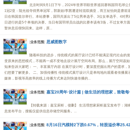
北京时间9月1日下午，2024年世界羽联世界巡回赛韩国羽毛球
1冠2亚：陆光祖夺得男单冠军，郭新娃/李茜遭逆转混双摘亚，而王祉怡则是赛前退赛。
日在韩国首尔举行。本站赛事，国羽共派出了5位男单选手、3位女单选手、4对男
日进行的是5个单项的决赛。当日有国羽球员出战的比赛本该有3场，不过女单方
暂休息后很快回来。这样，原...
思威图数字
[
业务范围
]
随着科技的进步，传统模式的展厅设计已经不能满足现代社会的
变原来的思想模式，不能再一成不变地去设计展厅空间布局。那么，展厅空间该如
知来告诉大家吧： 一、丰富展厅内容 在展厅设计时，要深度挖掘出用户的需求，
们想要了解更多。 二、加强传播性 传统模式展厅设计只是单纯地向观看者传播展
媒体，影视等高效率的线上传播方式来达到快速传播的...
嘉宝20周年·设计篇 | 做生活的理想家，致敬
[
业务范围
]
【转载来源：嘉宝厨柜，侵删】 生活理想家厨柜嘉宝发布于：湖
息发布平台，搜狐仅提供信息存储空间服务。...
8月16日汽模转2下跌0.67%，转股溢价率25.4
[
业务范围
]