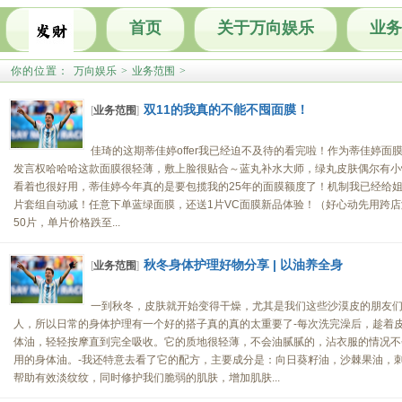
首页
关于万向娱乐
业务
你的位置：
万向娱乐
>
业务范围
>
双11的我真的不能不囤面膜！
[
业务范围
]
佳琦的这期蒂佳婷offer我已经迫不及待的看完啦！作为蒂佳婷
发言权哈哈哈这款面膜很轻薄，敷上脸很贴合～蓝丸补水大师，绿丸皮肤偶尔有小
看着也很好用，蒂佳婷今年真的是要包揽我的25年的面膜额度了！机制我已经给姐妹们
片套组自动减！任意下单蓝绿面膜，还送1片VC面膜新品体验！（好心动先用跨店满减30
50片，单片价格跌至...
秋冬身体护理好物分享 | 以油养全身
[
业务范围
]
一到秋冬，皮肤就开始变得干燥，尤其是我们这些沙漠皮的朋友们
人，所以日常的身体护理有一个好的搭子真的真的太重要了-每次洗完澡后，趁着
体油，轻轻按摩直到完全吸收。它的质地很轻薄，不会油腻腻的，沾衣服的情况不会
用的身体油。-我还特意去看了它的配方，主要成分是：向日葵籽油，沙棘果油，刺
帮助有效淡纹纹，同时修护我们脆弱的肌肤，增加肌肤...