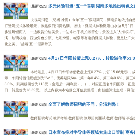
多元体验引爆“五一”假期 湖南多地推出特色
[
最新动态
]
央视网消息 （记者 徐偲）今年“五一”假期期间，湖南多地依托
打造沉浸式体验场景，掀起假日消费热潮。 衡山：沉浸式体验激活山水游 5月1
步道蜿蜒而入，一边欣赏沿途美景，一边拿出手机拍照留念，景区进入“人海模式”。
满，玻璃栈道、西游角色扮演、七彩滑道、喊泉等有趣的沉浸式体验，更是让广大
化之美。 “趁着‘五一’假期带孩...
4月17日华阳转债上涨0.27%，转股溢价率53.
[
最新动态
]
本站消息，4月17日华阳转债收盘上涨0.27%，报115.66元/张，成
示，华阳转债信用级别为“AA-”，债券期限6年（第一年0.4%、第二年0.6%、第三年
3.0%。到期赎回价为113元（含最后一期利息）。），对应正股名华阳国际，正股最新
日，转股价为18.39元。 以上内容为本站据公开信息整理，由智能算法生成（网信算备310
全面了解教师招聘的不同，分清利弊！
[
最新动态
]
教师招聘考试 教师考编 教师招聘 教师招聘面试 教师 教师编 事业编 
日本宣布拟对半导体等领域实施出口管制 商务
[
最新动态
]