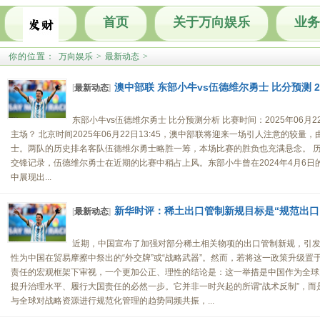
首页
关于万向娱乐
业务
你的位置：
万向娱乐
>
最新动态
>
澳中部联 东部小牛vs伍德维尔勇士 比分预测 202
[
最新动态
]
东部小牛vs伍德维尔勇士 比分预测分析 比赛时间：2025年06月22
主场？ 北京时间2025年06月22日13:45，澳中部联将迎来一场引人注意的较
士。两队的历史排名客队伍德维尔勇士略胜一筹，本场比赛的胜负也充满悬念。 历
交锋记录，伍德维尔勇士在近期的比赛中稍占上风。东部小牛曾在2024年4月6
中展现出...
新华时评：稀土出口管制新规目标是“规范出口
[
最新动态
]
近期，中国宣布了加强对部分稀土相关物项的出口管制新规，引
性为中国在贸易摩擦中祭出的“外交牌”或“战略武器”。然而，若将这一政策升级
责任的宏观框架下审视，一个更加公正、理性的结论是：这一举措是中国作为全球
提升治理水平、履行大国责任的必然一步。它并非一时兴起的所谓“战术反制”，
与全球对战略资源进行规范化管理的趋势同频共振，...