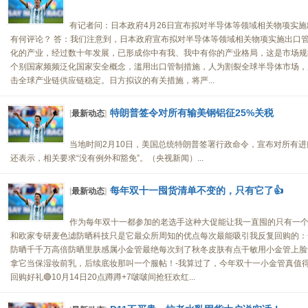
有记者问：日本政府4月26日宣布拟对半导体等领域相关物项实
有何评论？ 答：我们注意到，日本政府宣布拟对半导体等领域相关物项实施出口管
化的产业，经过数十年发展，已形成你中有我、我中有你的产业格局，这是市场规
个别国家频频泛化国家安全概念，滥用出口管制措施，人为割裂全球半导体市场，
击全球产业链供应链稳定。日方拟议的有关措施，将严...
特朗普签令对所有输美钢铝征25%关税
[
最新动态
]
当地时间2月10日，美国总统特朗普签署行政命令，宣布对所有进
还表示，相关要求“没有例外和豁免”。（央视新闻）...
每年双十一囤货清单不变的，只有它了👍
[
最新动态
]
作为每年双十一都参加的老选手这种大促能让我一直囤的只有一个
和欧家专研麦色滤防晒科技只是它最众所周知的优点每次最能吸引我反复回购的：
防晒千千万高倍防晒里肤感属小金管最绝每次到了秋冬皮肤有点干敏用小金管上脸
拿它当保湿妆前乳，后续底妆那叫一个服帖！-我算过了，今年双十一小金管真值得疯
回购好礼🔴10月14日20点蹲蹲+7啵啵间抢狂欢红...