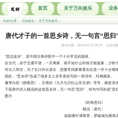
首页
关于万向娱乐
业务
你的位置：
万向娱乐
>
关于万向娱乐
>
唐代才子的一首思乡诗，无一句言“思归”
发布日期：2024-07-22 00:37 点击次
“思念故乡”，是中国古典诗歌中一个十分常见的题材。
在古代，由于交通不便，一旦离家，就不知什么时候才能返家，少则
对古人而言，为了生计外出谋生，想要常回家看看实在是一件十分艰
因此，“思乡诗”也成了很多文人非常喜欢写的一类诗作，经典颇多。
像李白的《静夜思》，王维的《九月九日忆山东兄弟》等等，都是流
下面唐代诗人顾况的这首思乡诗，无一句言“思归”，却句句写的是“思归
图片
《听角思归》
顾况〔唐代〕
故园黄叶满青苔，梦破城头晓角