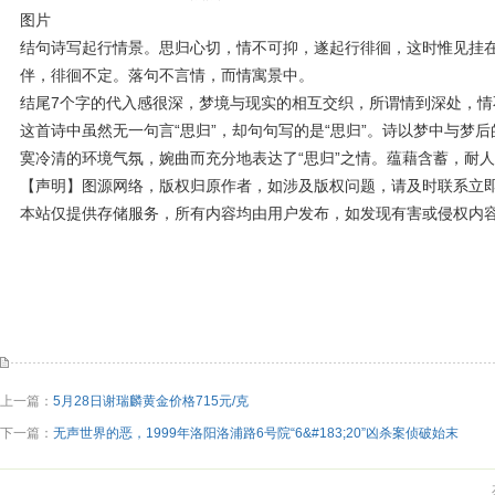
图片
结句诗写起行情景。思归心切，情不可抑，遂起行徘徊，这时惟见挂
伴，徘徊不定。落句不言情，而情寓景中。
结尾7个字的代入感很深，梦境与现实的相互交织，所谓情到深处，情
这首诗中虽然无一句言“思归”，却句句写的是“思归”。诗以梦中与梦后
寞冷清的环境气氛，婉曲而充分地表达了“思归”之情。蕴藉含蓄，耐
【声明】图源网络，版权归原作者，如涉及版权问题，请及时联系立
本站仅提供存储服务，所有内容均由用户发布，如发现有害或侵权内
上一篇：
5月28日谢瑞麟黄金价格715元/克
下一篇：
无声世界的恶，1999年洛阳洛浦路6号院“6&#183;20”凶杀案侦破始末