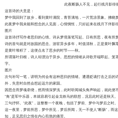
此夜断肠人不见，起行残月影徘
这首诗的大意是：
梦中我回到了故乡，看到黄叶满院，青苔满地，一片荒凉景象。拂晓
此夜梦中我未能和想念的人见面，心情惆怅，只好起来在残月下伴影
图片
这首诗抒写作者思归的心情。诗从梦境落笔写起。日有所思，夜有所
诗的首句就是对故园的思念。游宦异乡多年，时值清秋，正是黄叶飘
是黄叶堆积了，这便点名了思乡的时节——秋。
所谓落叶归根，诗人却漂泊于异乡。思想的情绪从诗歌开端即起。笼罩
字。
图片
次句补写一笔，讲明为何会有这种思归的情绪。遭遇贬谪打击之后的
外，失意时自然会想起远方的家园。
因思念而梦魂牵绕，然而情深梦浅，此时听闻城头角声响起，就此便
“角”是军中乐器，本就容易引起金戈铁马的联想，况且此时还是秋天。
三句抒怀。“此夜”，这整整一个夜晚，包括了梦前、梦中与梦后之时。“
这一夜里，梦前所思，梦中所见，梦后所闻，无一不使人“断肠”，而这
知，足见思归之情在内心煎熬的痛苦。